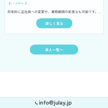
ト・パート
将来的に正社員への変更や、業務範囲の拡張なも可能です。 【1日のお仕事例】 8：30 ～ 清掃 8：40 ～ 朝礼 (勤務配置・申し送り) 8：50 ～ 送迎 9：00 ～ 利用者対応 10：00 ～ 午前活動 12：00 ～ 休憩（交代制） 13：00 ～ 午後の活動 15：30 ～ 送迎 16：00 ～ 清掃・申し送り・事務作業 ※パート職員は清掃までで、16：30で終了となります。 その他活動準備等
詳しく見る
求人一覧へ
info@julay.jp