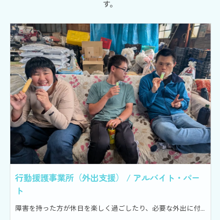
す。
行動援護事業所（外出支援） / アルバイト・パー
ト
障害を持った方が休日を楽しく過ごしたり、必要な外出に付き添う支援を行ったりする支援員 (行動援護従事者) の募集です。 利用者さん1名に対して、職員1～2名体制。 当社のグループホームで生活している障がい者さんもいれば、一般の利用者さんもいます。 平日の夕方や、土日祝日に仕事が多いです。 利用者さんと職員さん数名のグループでお出かけすることもありますが、その場合も、利用者さんとほぼ同じ人数の支援員がつくため、個々の利用者さんに合わせた支援が可能です。 ＜外出先の例＞ ・大きめの公園に行ってピクニックや散歩 ・大型ショッピングセンターでの買い物や、食事 ・近くの施設や公園でのんびり過ごす など