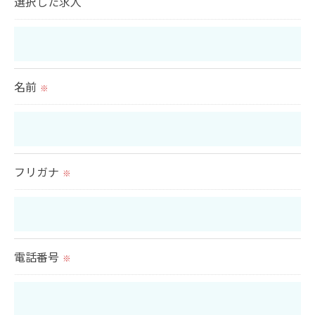
選択した求人
当社では、個人情報の漏洩等がなされないよう、適
切に安全管理対策を実施します。
＜個人情報を与えなかった場合に生じる結果＞
名前
※
必要な情報を頂けない場合は、それに対応した当社
のサービスをご提供できない場合がございますので
予めご了承ください。
フリガナ
※
＜個人情報の開示･訂正・削除･利用停止の手続につ
いて＞
当社では、お客様の個人情報の開示･訂正･削除・利
用停止の手続を定めさせて頂いております。
電話番号
※
ご本人である事を確認のうえ、対応させて頂きま
す。
個人情報の開示･訂正･削除・利用停止の具体的手続