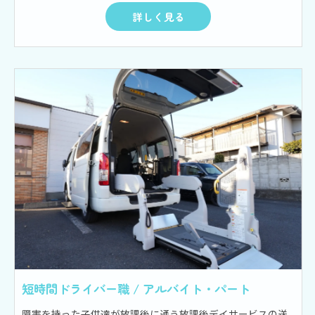
詳しく見る
短時間ドライバー職 / アルバイト・パート
障害を持った子供達が放課後に通う放課後デイサービスの送迎ドライバー、もしくは大人の障がい者さんたちの施設で送迎業務を担当するドライバー。 【放課後等デイサービス】 平日の13：30 ～ 18：00の間で、子ども達が通う学校へお迎えに行き、車に乗せ施設へ連れてくる送迎のお仕事です。 状況に応じて、放課後デイの活動終了後に子供達を自宅まで送り届けるお仕事をお願いすることもあります。 【大人の障がい者施設】 平日の朝8：30 ～ 10：30、15：30 ～ 16：30くらいの時間帯で障がい者さんを施設へ送迎するお仕事です。