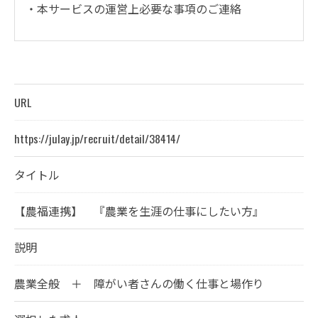
・本サービスの運営上必要な事項のご連絡
＜個人情報の提供について＞
当社ではお客様の同意を得た場合または法令に定め
られた場合を除き、
URL
取得した個人情報を第三者に提供することはいたし
ません。
https://julay.jp/recruit/detail/38414/
タイトル
＜個人情報の委託について＞
当社では、利用目的の達成に必要な範囲において、
【農福連携】 『農業を生涯の仕事にしたい方』
個人情報を外部に委託する場合があります。
これらの委託先に対しては個人情報保護契約等の措
説明
置をとり、適切な監督を行います。
農業全般 ＋ 障がい者さんの働く仕事と場作り
＜個人情報の安全管理＞