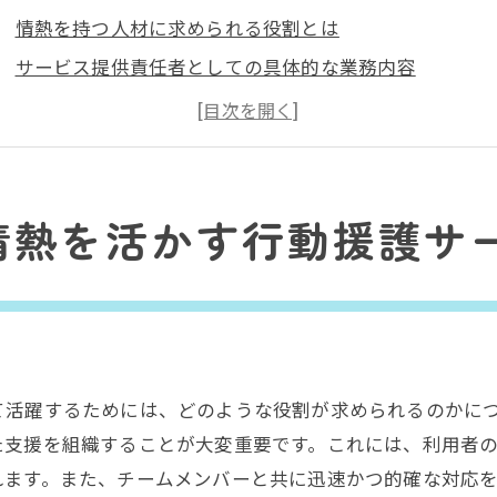
情熱を持つ人材に求められる役割とは
サービス提供責任者としての具体的な業務内容
埼玉県で働くことの魅力とは
行動援護の分野でのキャリアアップの可能性
あなたの経験が地域福祉にどう貢献できるか
応募者が知っておくべき法的要件と資格
情熱を活かす行動援護サ
域福祉の未来を築く行動援護サービス提供責任者募集
地域福祉を支えるための基本条件
未来の福祉を見据えた人材育成
行動援護サービスの進化に向けた取り組み
て活躍するためには、どのような役割が求められるのかに
地域のニーズに応えるための柔軟性
た支援を組織することが大変重要です。これには、利用者
持続可能な福祉の実現に必要なスキルとは
れます。また、チームメンバーと共に迅速かつ的確な対応
地域との連携を深める方法