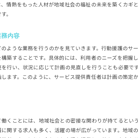
は、情熱をもった人材が地域社会の福祉の未来を築くカギ
動援護の新たな時代を切り開くサービス提供責任者を求む
です。
新たな時代に求められるスキルセット
サービス提供責任者としてのリーダーシップ
業務内容
技術と福祉の融合がもたらす可能性
どのような業務を行うのかを見ていきます。行動援護のサ
行動援護サービスの革新に向けたビジョン
を構築することです。具体的には、利用者のニーズを把握
新しい時代における地域社会との協働
整を行い、状況に応じて計画の見直しを行うことも必要で
変化を恐れないチャレンジ精神
指します。このように、サービス提供責任者は計画の策定
用者の自立を支える行動援護サービス提供責任者の重要性
自立支援のための具体的なアプローチ
利用者の声を反映させたサービス設計
行動援護がもたらす自立のサポート
て働くことには、地域社会との密接な関わりが持てるとい
サービス提供責任者が果たす重要な役割
護に関する求人も多く、活躍の場が広がっています。地域