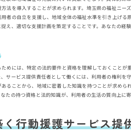
利用者満足度を高めるための秘訣
援方法を導入することが求められます。埼玉県の福祉ニー
行動援護の専門性を活かしたサービス改善
利用者の自立を支援し、地域全体の福祉水準を引き上げる
継続的な品質向上のための取り組み
に捉え、適切な支援計画を策定することです。あなたの経
域全体の福祉向上に貢献する行動援護サービス提供責任者
地域全体へ広がる福祉活動の影響力
福祉向上におけるチームワークの重要性
格
サービス提供責任者が導く地域貢献のモデル
るためには、特定の法的要件と資格を理解しておくことが
より良い福祉社会を目指した具体的施策
た、サービス提供責任者として働くには、利用者の権利を
地域社会を巻き込むためのアイデア
があることから、地域に密着した知識を持つことが求めら
あなたの持つ資格と法的知識が、利用者の生活の質向上に
変革を促すリーダーシップスタイル
なたのスキルで埼玉県の福祉を支える行動援護求人
スキルを活かした実践的な支援方法
築く行動援護サービス提
埼玉県の福祉現場で求められる技術