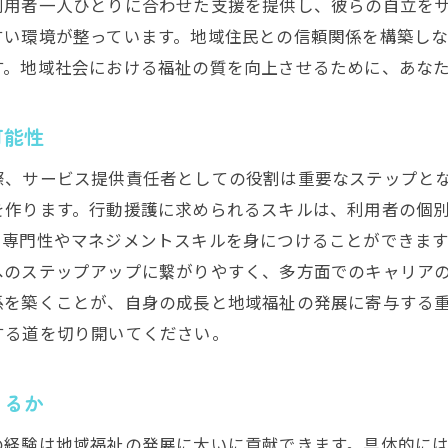
利用者へのエンパワーメントの方法
利用者一人ひとりに合わせた支援を提供し、彼らの自立を
すい環境が整っています。地域住民との信頼関係を構築し
成功事例から学ぶ自立支援のヒント
す。地域社会における福祉の質を向上させるために、あな
玉県で地域社会と共に歩む行動援護求人の魅力
地域密着型のサービス提供の意義
可能性
コミュニティとの強固な連携の重要性
際、サービス提供責任者としての役割は重要なステップと
埼玉県の持つ特有の魅力とは
を作ります。行動援護に求められるスキルは、利用者の個
地元で働くことの社会的貢献
る専門性やマネジメントスキルを身につけることができま
地域社会との信頼関係の築き方
へのステップアップに繋がりやすく、多方面でのキャリア
地域に根ざしたサービス提供のチャレンジと魅力
係を築くことが、自身の成長と地域福祉の発展に寄与する
祉の質を高める行動援護サービス提供責任者としての役割
する道を切り開いてください。
質の高い福祉サービスの実現方法
福祉の質向上につながるコミュニケーション術
きるか
サービス提供者としての自己成長
の経験は地域福祉の発展に大いに貢献できます。具体的に