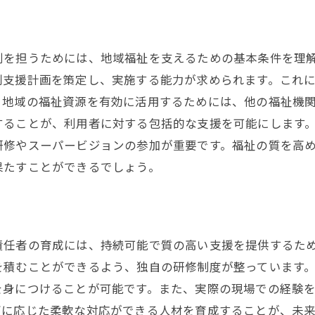
キャリアを築くためのサポート体制
自分のスキルが地域に与える影響
割を担うためには、地域福祉を支えるための基本条件を理
行動援護サービスで求められる専門知識
別支援計画を策定し、実施する能力が求められます。これ
地域の福祉に貢献するためのキャリアパス
、地域の福祉資源を有効に活用するためには、他の福祉機
することが、利用者に対する包括的な支援を可能にします
研修やスーパービジョンの参加が重要です。福祉の質を高
果たすことができるでしょう。
責任者の育成には、持続可能で質の高い支援を提供するた
を積むことができるよう、独自の研修制度が整っています
を身につけることが可能です。また、実際の現場での経験
ズに応じた柔軟な対応ができる人材を育成することが、未