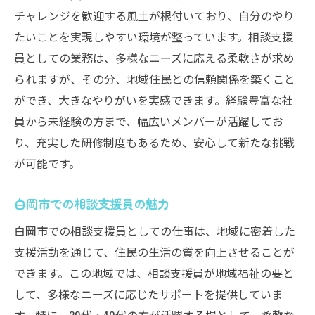
30代・40代向け相談支援員求人の魅力
チャレンジを歓迎する風土が根付いており、自分のやり
相談支援員求人が提供する安心の職場
たいことを実現しやすい環境が整っています。相談支援
30代・40代が活躍できる相談支援員の仕事
員としての業務は、多様なニーズに応える柔軟さが求め
相談支援員求人が魅力的な理由
られますが、その分、地域住民との信頼関係を築くこと
働きやすさを重視する相談支援員の求人
ができ、大きなやりがいを実感できます。経験豊富な社
員から未経験の方まで、幅広いメンバーが活躍してお
30代・40代が挑戦する相談支援員の魅力
り、充実した研修制度もあるため、安心して新たな挑戦
福祉業界での相談支援員のキャリアパス
が可能です。
相談支援員として福祉に挑戦する方法
相談支援員としてのスキルアップ法
白岡市での相談支援員の魅力
福祉分野での相談支援員としての挑戦
白岡市での相談支援員としての仕事は、地域に密着した
相談支援員が直面する課題と解決策
支援活動を通じて、住民の生活の質を向上させることが
相談支援員としての役割を再発見
できます。この地域では、相談支援員が地域福祉の要と
福祉に挑戦する相談支援員の心構え
して、多様なニーズに応じたサポートを提供していま
相談支援員としての成長ステップ