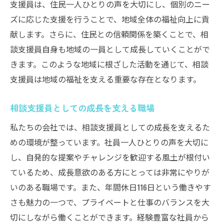
支援員は、住民一人ひとりの声を大切にし、個別のニー
福祉の未来に繋がる相談支援員の求人
ズに応じた支援を行うことで、地域全体の福祉向上に貢
白岡市で相談支援員としてのやりがいを発見
献します。さらに、住民との信頼関係を築くことで、相
相談支援員としてのやりがいを見つける
談支援員自身も地域の一員として成長していくことがで
きます。このような地域に根ざした活動を通じて、相談
白岡市で相談支援員が得られる喜び
支援員は地域の福祉を支える重要な存在となります。
相談支援員としての充実した日々
やりがいを感じる相談支援員の職場
相談支援員としての成長を支える職場
相談支援員が見つける人生の充実感
私たちの会社では、相談支援員としての成長を支えるた
白岡市で相談支援員としての意義を実感
めの環境が整っています。社員一人ひとりの声を大切に
福祉の相談支援員として成長する職場
し、自発的な提案やチャレンジを歓迎する風土が根付い
相談支援員が成長するための職場環境
ているため、成長意欲のある方にとっては非常にやりが
福祉の現場で相談支援員が成長する理由
いのある職場です。また、年間休日116日という働きやす
相談支援員としての成長を促す要素
さも魅力の一つで、プライベートと仕事のバランスを大
切にしながら働くことができます。経験豊富な社員から
成長を実感できる相談支援員の職場