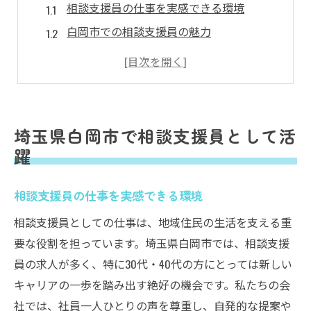
相談支援員の仕事を実感できる環境
白岡市での相談支援員の魅力
地域に根ざした相談支援員の役割とは
相談支援員としての成長を支える職場
相談支援員による地域貢献の実例
埼玉県で相談支援員としての一歩を
埼玉県白岡市で相談支援員として活
福祉の現場で輝く相談支援員の求人情報
躍
相談支援員の求人が提供する成長機会
相談支援員の仕事を実感できる環境
福祉現場での相談支援員の重要性
白岡市で求められる相談支援員のスキル
相談支援員としての仕事は、地域住民の生活を支える重
要な役割を担っています。埼玉県白岡市では、相談支援
相談支援員の求人に注目する理由
員の求人が多く、特に30代・40代の方にとっては新しい
相談支援員の求人で見つける新たな役割
キャリアの一歩を踏み出す絶好の機会です。私たちの会
福祉の現場で相談支援員の魅力を発見
社では、社員一人ひとりの声を尊重し、自発的な提案や