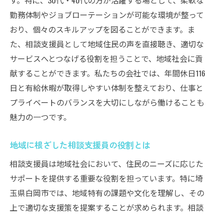
す。特に、30代・40代の方が活躍する場として、柔軟な
勤務体制やジョブローテーションが可能な環境が整って
白岡市で相談支援員としてのキャリアを築く
おり、個々のスキルアップを図ることができます。ま
相談支援員のキャリア形成のポイント
た、相談支援員として地域住民の声を直接聴き、適切な
白岡市で相談支援員としての成長を
サービスへとつなげる役割を担うことで、地域社会に貢
相談支援員が目指すべき未来の姿
献することができます。私たちの会社では、年間休日116
相談支援員のキャリアアップ事例
日と有給休暇が取得しやすい体制を整えており、仕事と
相談支援員としての職場環境の選び方
プライベートのバランスを大切にしながら働けることも
白岡市で相談支援員としての道を拓く
魅力の一つです。
相談支援員の求人で福祉の未来を切り開く
地域に根ざした相談支援員の役割とは
相談支援員の求人で未来を創る
相談支援員は地域社会において、住民のニーズに応じた
福祉に貢献する相談支援員の重要性
サポートを提供する重要な役割を担っています。特に埼
相談支援員が拓く福祉の可能性
玉県白岡市では、地域特有の課題や文化を理解し、その
求人で見つける相談支援員の新たな挑戦
上で適切な支援策を提案することが求められます。相談
相談支援員としての福祉の未来を描く